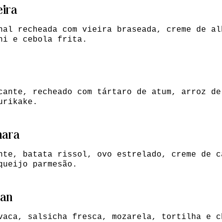
eira
nal recheada com vieira braseada, creme de al
hi e cebola frita.
cante, recheado com tártaro de atum, arroz de
urikake.
nara
nte, batata rissol, ovo estrelado, creme de c
queijo parmesão.
pan
vaca, salsicha fresca, mozarela, tortilha e c