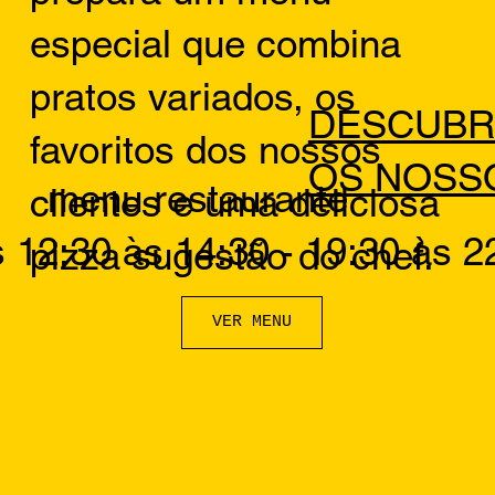
especial que combina
pratos variados, os
DESCUBR
favoritos dos nossos
OS NOSS
menu restaurante
clientes e uma deliciosa
 12:30 às 14:30 - 19:30 às 2
pizza sugestão do chef.
VER MENU