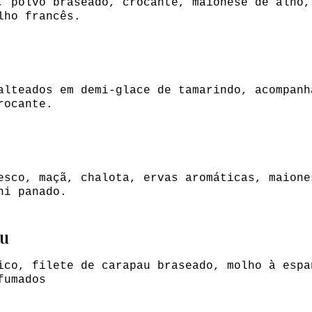
, polvo braseado, crocante, maionese de alho,
lho francês.
alteados em demi-glace de tamarindo, acompanh
rocante.
esco, maçã, chalota, ervas aromáticas, maione
hi panado.
au
ico, filete de carapau braseado, molho à espa
fumados