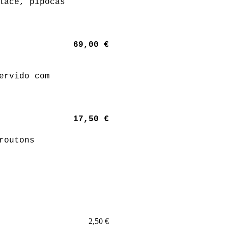
lace, pipocas
69,00 €
ervido com
17,50 €
routons
2,50 €