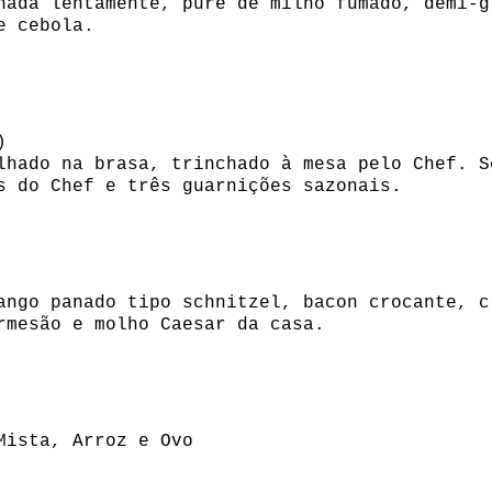
hada lentamente, puré de milho fumado, demi-g
e cebola.
)
lhado na brasa, trinchado à mesa pelo Chef. S
s do Chef e três guarnições sazonais.
ango panado tipo schnitzel, bacon crocante, c
rmesão e molho Caesar da casa.